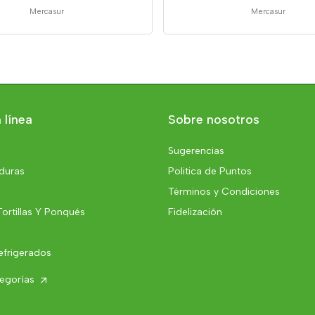
Mercasur
Mercasur
 línea
Sobre nosotros
Sugerencias
rduras
Politica de Puntos
Términos y Condiciones
Tortillas Y Ponqués
Fidelización
efrigerados
tegorías