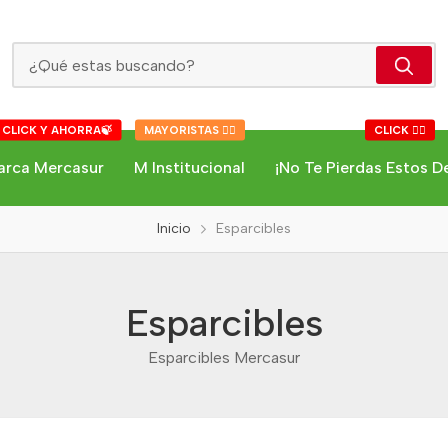
Esparcibles
 CLICK Y AHORRA🍃
MAYORISTAS 👇🏻
CLICK 👇🏻
arca Mercasur
M Institucional
¡No Te Pierdas Estos D
Inicio
Esparcibles
Esparcibles
Esparcibles Mercasur