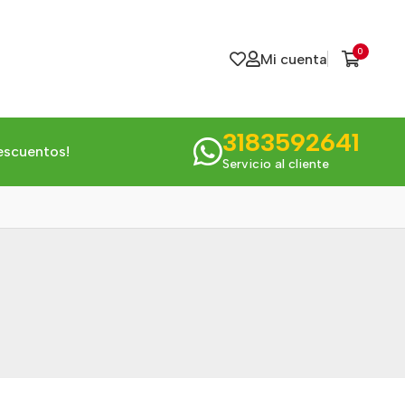
0
Mi cuenta
3183592641
escuentos!
Servicio al cliente