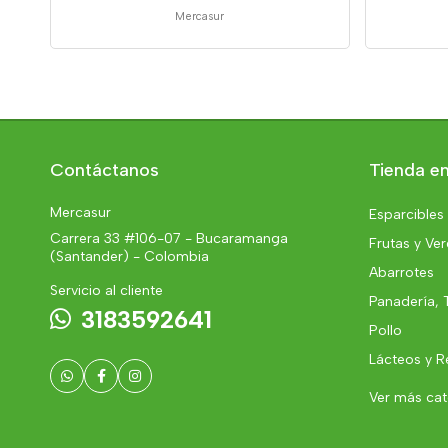
Mercasur
Contáctanos
Tienda en
Mercasur
Esparcibles
Carrera 33 #106-07 - Bucaramanga
Frutas y Ve
(Santander) - Colombia
Abarrotes
Servicio al cliente
Panadería, 
3183592641
Pollo
Lácteos y R
Ver más ca