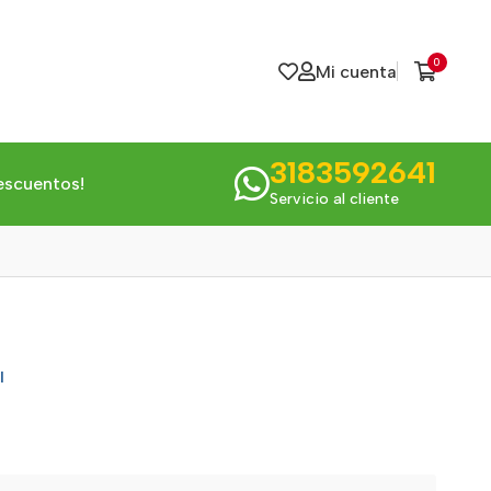
0
Mi cuenta
3183592641
escuentos!
Servicio al cliente
l