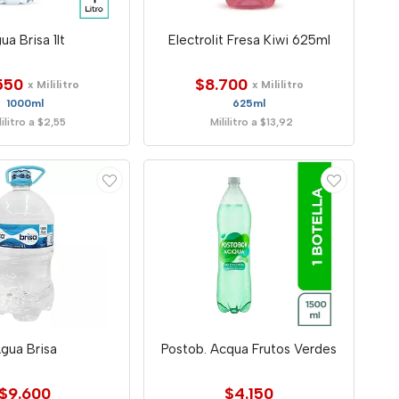
ua Brisa 1lt
Electrolit Fresa Kiwi 625ml
550
$8.700
x Mililitro
x Mililitro
1000ml
625ml
lilitro a $2,55
Mililitro a $13,92
gua Brisa
Postob. Acqua Frutos Verdes
$9.600
$4.150