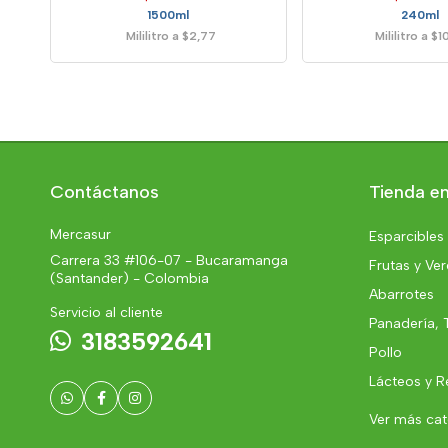
1500ml
240ml
Mililitro a $2,77
Mililitro a $
Contáctanos
Tienda en
Mercasur
Esparcibles
Carrera 33 #106-07 - Bucaramanga
Frutas y Ve
(Santander) - Colombia
Abarrotes
Servicio al cliente
Panadería, 
3183592641
Pollo
Lácteos y R
Ver más ca