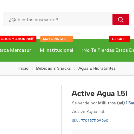
Active Agua 1.5l
 CLICK Y AHORRA🍃
MAYORISTAS 👇🏻
CLICK 👇🏻
arca Mercasur
M Institucional
¡No Te Pierdas Estos D
Inicio
Bebidas Y Snacks
Agua E Hidratantes
Active Agua 1.5l
Se vende por
Mililitros (ml)
1.5m
Active Agua 1.5L
SKU: 7709571109060