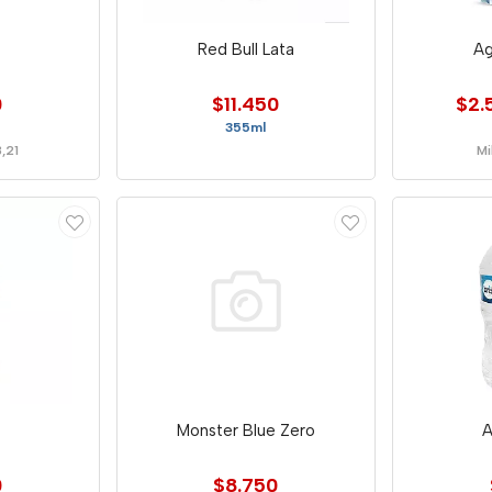
Red Bull Lata
Ag
0
$11.450
$2.
355ml
8,21
Mi
Monster Blue Zero
A
0
$8.750