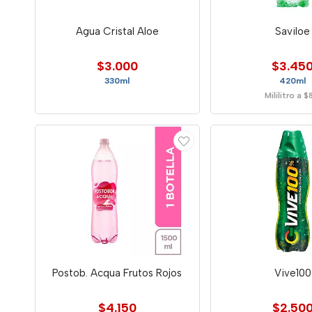
Agua Cristal Aloe
Saviloe
$3.000
$3.45
330ml
420ml
Mililitro a $
Postob. Acqua Frutos Rojos
Vive100
$4.150
$2.50