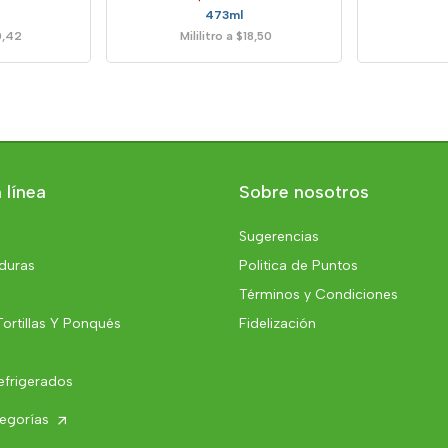
473ml
10,42
Mililitro a $18,50
 línea
Sobre nosotros
Sugerencias
rduras
Politica de Puntos
Términos y Condiciones
Tortillas Y Ponqués
Fidelización
efrigerados
tegorías