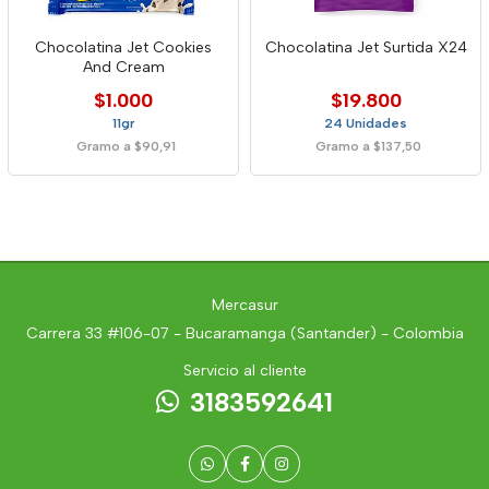
Chocolatina Jet Cookies
Chocolatina Jet Surtida X24
And Cream
$1.000
$19.800
11gr
24 Unidades
Gramo a $90,91
Gramo a $137,50
Mercasur
Carrera 33 #106-07 - Bucaramanga (Santander) - Colombia
Servicio al cliente
3183592641