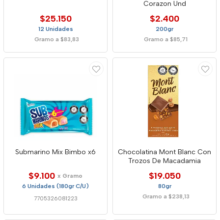
Corazon Und
$25.150
$2.400
12 Unidades
200gr
Gramo a $83,83
Gramo a $85,71
Submarino Mix Bimbo x6
Chocolatina Mont Blanc Con
Trozos De Macadamia
$9.100
$19.050
x Gramo
6 Unidades (180gr C/U)
80gr
Gramo a $238,13
7705326081223