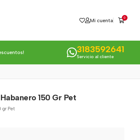
0
Mi cuenta
3183592641
escuentos!
Servicio al cliente
i Habanero 150 Gr Pet
0 gr Pet