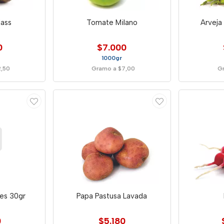
ass
Tomate Milano
Arveja
0
$7.000
1000gr
2,50
Gramo a $7,00
Gr
les 30gr
Papa Pastusa Lavada
0
$5.180