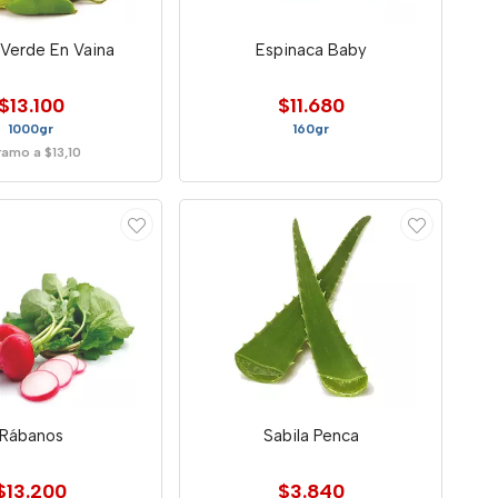
 Verde En Vaina
Espinaca Baby
$13.100
$11.680
1000gr
160gr
amo a $13,10
Rábanos
Sabila Penca
$13.200
$3.840