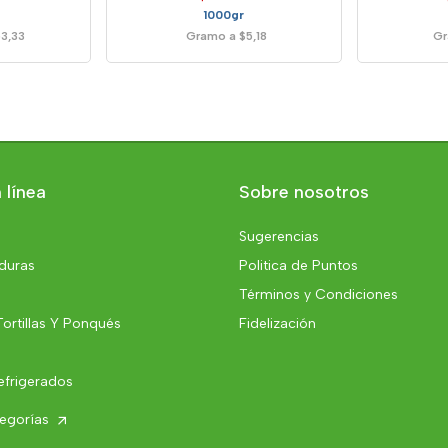
1000gr
3,33
Gramo a $5,18
Gr
 línea
Sobre nosotros
Sugerencias
rduras
Politica de Puntos
Términos y Condiciones
Tortillas Y Ponqués
Fidelización
efrigerados
tegorías