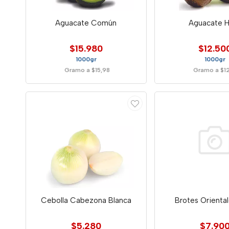
Aguacate Común
Aguacate H
$15.980
$12.50
1000gr
1000gr
Gramo a $15,98
Gramo a $1
Cebolla Cabezona Blanca
Brotes Orienta
$5.280
$7.90