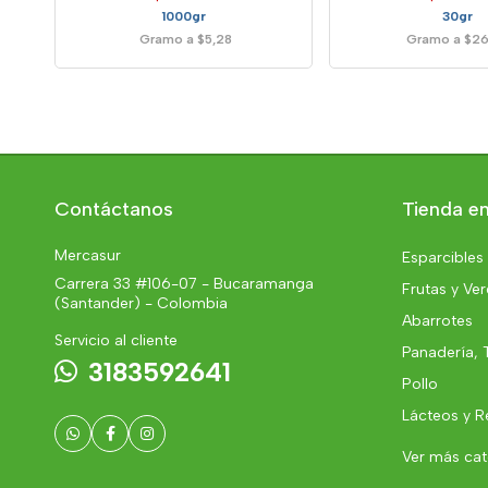
1000gr
30gr
Gramo a $5,28
Gramo a $26
Contáctanos
Tienda en
Mercasur
Esparcibles
Carrera 33 #106-07 - Bucaramanga
Frutas y Ve
(Santander) - Colombia
Abarrotes
Servicio al cliente
Panadería, 
3183592641
Pollo
Lácteos y R
Ver más ca