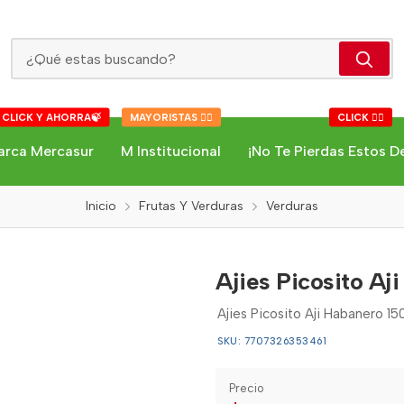
Ajies Picosito Aji Habanero 150 Gr Pet
 CLICK Y AHORRA🍃
MAYORISTAS 👇🏻
CLICK 👇🏻
arca Mercasur
M Institucional
¡No Te Pierdas Estos D
Inicio
Frutas Y Verduras
Verduras
Ajies Picosito Aj
Ajies Picosito Aji Habanero 15
SKU: 7707326353461
Precio