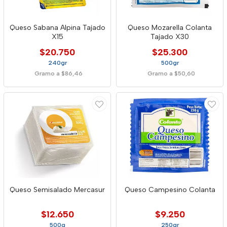
Queso Sabana Alpina Tajado
Queso Mozarella Colanta
X15
Tajado X30
$20.750
$25.300
240gr
500gr
Gramo a $86,46
Gramo a $50,60
Queso Semisalado Mercasur
Queso Campesino Colanta
$12.650
$9.250
500g
250gr