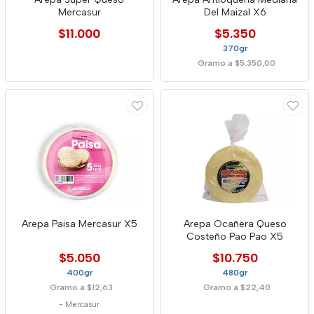
Mercasur
Del Maizal X6
$11.000
$5.350
370gr
Gramo a $5.350,00
Arepa Paisa Mercasur X5
Arepa Ocañera Queso
Costeño Pao Pao X5
$5.050
$10.750
400gr
480gr
Gramo a $12,63
Gramo a $22,40
-
Mercasur