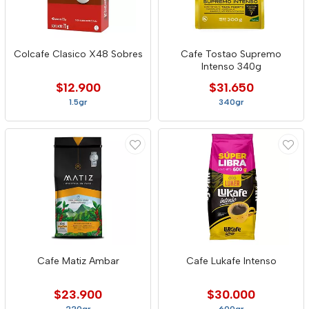
Colcafe Clasico X48 Sobres
Cafe Tostao Supremo
Intenso 340g
$12.900
$31.650
1.5gr
340gr
Cafe Matiz Ambar
Cafe Lukafe Intenso
$23.900
$30.000
220gr
600gr