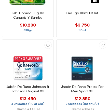
Jab. Dorado 110g X3
Gel Ego 110ml Ult Int
Canabis Y Bambu
$10.200
$3.750
330gr
110ml
Jabón De Baño Johnson &
Jabón De Baño Protex For
Johnson Original X3
Men Sport X3
$13.450
$12.850
3 Unidades (110 gr C/U)
3 Unidades (110 gr C/U)
Gramo a $40,76
Gramo a $116,82