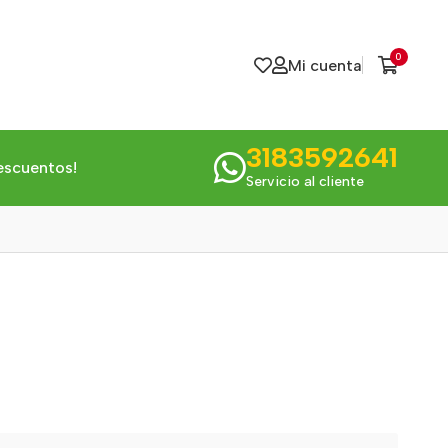
0
Mi cuenta
3183592641
escuentos!
Servicio al cliente