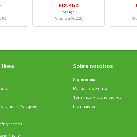
0
$12.450
200gr
6,86
Gramo a $62,25
Gr
 línea
Sobre nosotros
Sugerencias
rduras
Politica de Puntos
Términos y Condiciones
Tortillas Y Ponqués
Fidelización
efrigerados
tegorías