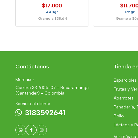
$17.000
$11.70
440gr
175gr
Gramo a $38,64
Gramo a $6
Contáctanos
Tienda en
Mercasur
Esparcibles
Carrera 33 #106-07 - Bucaramanga
Frutas y Ve
(Santander) - Colombia
Abarrotes
Servicio al cliente
Panadería, 
3183592641
Pollo
Lácteos y R
Ver más ca