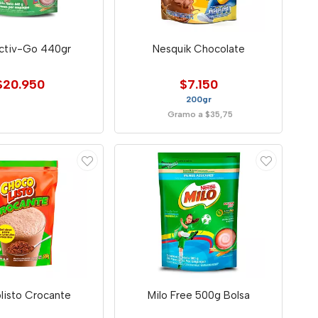
Activ-Go 440gr
Nesquik Chocolate
$20.950
$7.150
200gr
Gramo a $35,75
listo Crocante
Milo Free 500g Bolsa