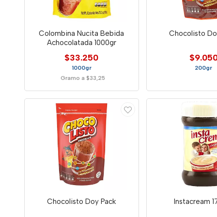
Colombina Nucita Bebida
Chocolisto Do
Achocolatada 1000gr
$33.250
$9.05
1000gr
200gr
Gramo a $33,25
Chocolisto Doy Pack
Instacream 1