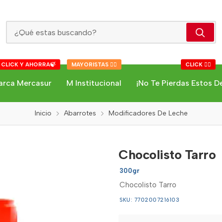
Chocolisto Tarro
 CLICK Y AHORRA🍃
MAYORISTAS 👇🏻
CLICK 👇🏻
arca Mercasur
M Institucional
¡No Te Pierdas Estos D
Inicio
Abarrotes
Modificadores De Leche
Chocolisto Tarro
300gr
Chocolisto Tarro
SKU: 7702007216103