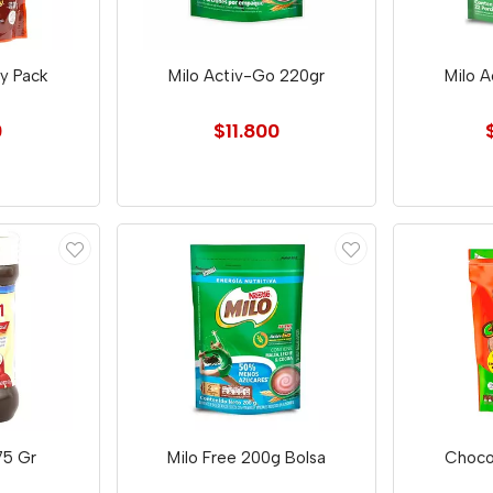
y Pack
Milo Activ-Go 220gr
Milo 
0
$11.800
75 Gr
Milo Free 200g Bolsa
Choco