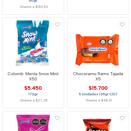
60gr
Gramo a $150,83
Colomb. Menta Snow Mint
Chocoramo Ramo Tajada
X50
X5
$5.450
$15.700
172gr
5 Unidades (65gr C/U)
Gramo a $27,25
Gramo a $48,31