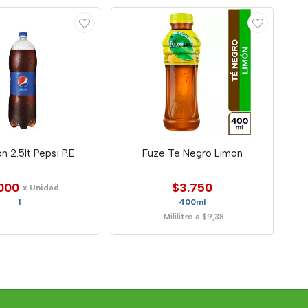
n 2.5lt Pepsi P.E
Fuze Te Negro Limon
000
$3.750
x Unidad
1
400ml
Mililitro a $9,38