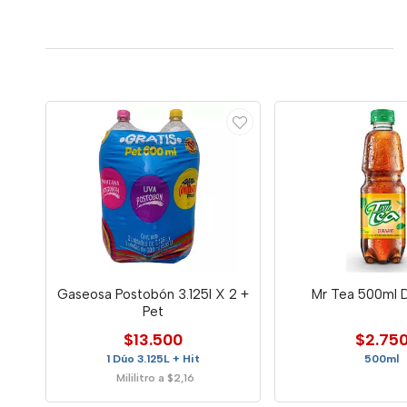
Gaseosa Postobón 3.125l X 2 +
Mr Tea 500ml 
Pet
$13.500
$2.75
1 Dúo 3.125L + Hit
500ml
Mililitro a $2,16