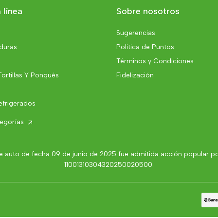
 línea
Sobre nosotros
Sugerencias
rduras
Politica de Puntos
Términos y Condiciones
Tortillas Y Ponqués
Fidelización
efrigerados
tegorías
 auto de fecha 09 de junio de 2025 fue admitida acción popular por 
11001310304320250020500.