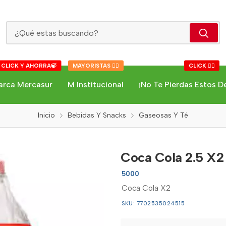
Coca Cola 2.5 X2
 CLICK Y AHORRA🍃
MAYORISTAS 👇🏻
CLICK 👇🏻
arca Mercasur
M Institucional
¡No Te Pierdas Estos D
Inicio
Bebidas Y Snacks
Gaseosas Y Té
Coca Cola 2.5 X2
5000
Coca Cola X2
SKU: 7702535024515