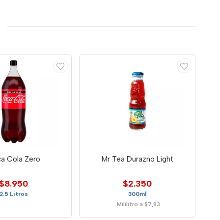
a Cola Zero
Mr Tea Durazno Light
$8.950
$2.350
2.5 Litros
300ml
Mililitro a $7,83