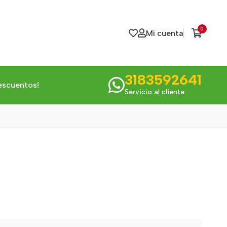
0
Mi cuenta
3183592641
escuentos!
Servicio al cliente