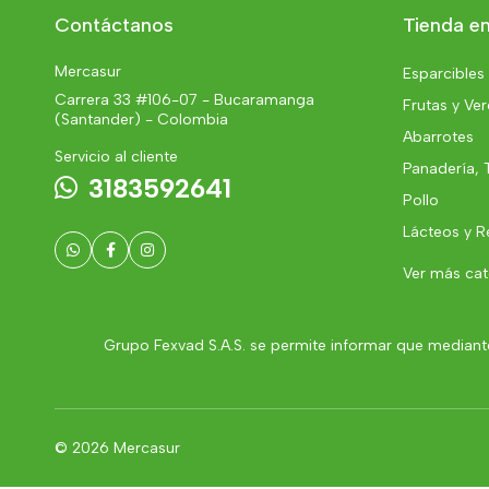
Contáctanos
Tienda en
Mercasur
Esparcibles
Carrera 33 #106-07 - Bucaramanga
Frutas y Ve
(Santander) - Colombia
Abarrotes
Servicio al cliente
Panadería, 
3183592641
Pollo
Lácteos y R
Ver más ca
Grupo Fexvad S.A.S. se permite informar que mediante
© 2026 Mercasur