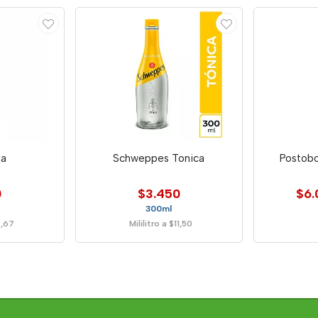
la
Schweppes Tonica
Postobo
0
$3.450
$6.
300ml
7,67
Mililitro a $11,50