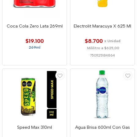
Coca Cola Zero Lata 269ml
Electrolit Maracuya X 625 Ml
$19.100
$8.700
x Unidad
269ml
Mililitro a $625,00
7501125184864
Speed Max 310ml
Agua Brisa 600ml Con Gas