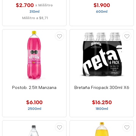
$2.700
$1.900
x Mililitro
310ml
600ml
Mililitro a $8,71
Postob. 2.5lt Manzana
Bretaña Friopack 300ml X6
$6.100
$16.250
2500ml
1800ml