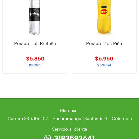
Postob. 1.5lt Bretaña
Postob. 2.5lt Piña
$5.850
$6.950
1500ml
2500ml
Mercasur
Carrera 33 #106-07 - Bucaramanga (Santander) - Colombia
Servicio al cliente
3183592641