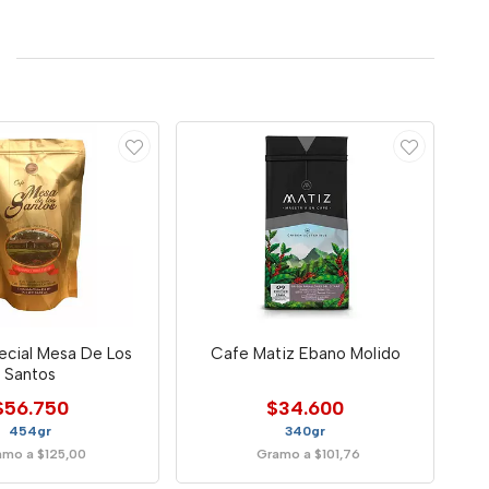
ecial Mesa De Los
Cafe Matiz Ebano Molido
Santos
$56.750
$34.600
454gr
340gr
amo a $125,00
Gramo a $101,76