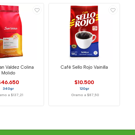
an Valdez Colina
Café Sello Rojo Vainilla
Molido
$46.650
$10.500
340gr
120gr
amo a $137,21
Gramo a $87,50