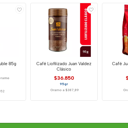
uble 85g
Café Liofilizado Juan Valdez
Café Ju
Clásico
$36.850
Gramo
95gr
Gramo a $387,89
Gr
352