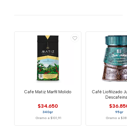
Cafe Matiz Marfil Molido
Café Liofilizado J
Descafein
$34.650
$36.85
340gr
95gr
Gramo a $101,91
Gramo a $38