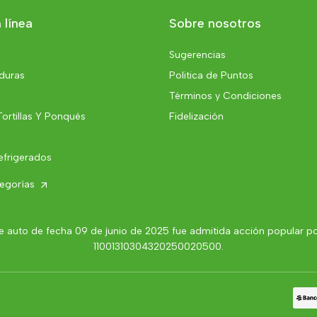
 línea
Sobre nosotros
Sugerencias
rduras
Politica de Puntos
Términos y Condiciones
Tortillas Y Ponqués
Fidelización
efrigerados
tegorías
 auto de fecha 09 de junio de 2025 fue admitida acción popular por 
11001310304320250020500.