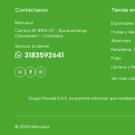
Contáctanos
Tienda en
Mercasur
Esparcibles
Carrera 33 #106-07 - Bucaramanga
Frutas y Ve
(Santander) - Colombia
Abarrotes
Servicio al cliente
Panadería, 
3183592641
Pollo
Lácteos y R
Ver más ca
Grupo Fexvad S.A.S. se permite informar que mediante
© 2026 Mercasur