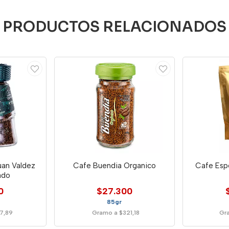
PRODUCTOS RELACIONADOS
uan Valdez
Cafe Buendia Organico
Cafe Esp
ado
0
$27.300
85gr
7,89
Gramo a $321,18
Gr