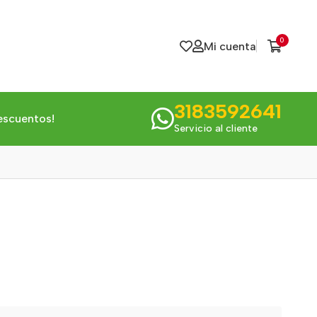
0
Mi cuenta
3183592641
escuentos!
Servicio al cliente