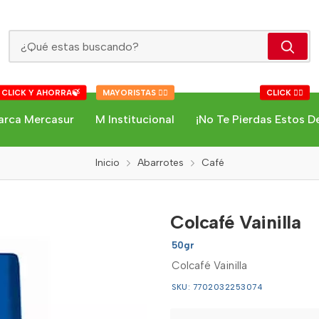
Colcafé Vainilla
 CLICK Y AHORRA🍃
MAYORISTAS 👇🏻
CLICK 👇🏻
arca Mercasur
M Institucional
¡No Te Pierdas Estos D
Inicio
Abarrotes
Café
Colcafé Vainilla
50gr
Colcafé Vainilla
SKU: 7702032253074