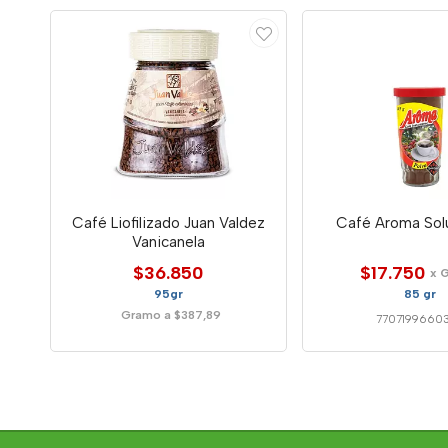
Café Liofilizado Juan Valdez
Café Aroma Sol
Vanicanela
$36.850
$17.750
x 
95gr
85 gr
Gramo a $387,89
7707199660