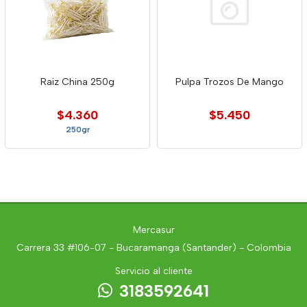
Raiz China 250g
Pulpa Trozos De Mango
$4.360
$5.450
250gr
Mercasur
Carrera 33 #106-07 - Bucaramanga (Santander) - Colombia
Servicio al cliente
3183592641