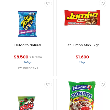
Detodito Natural
Jet Jumbo Mani 17gr
$8.500
$1.600
x Gramo
165gr
17gr
7702189057617