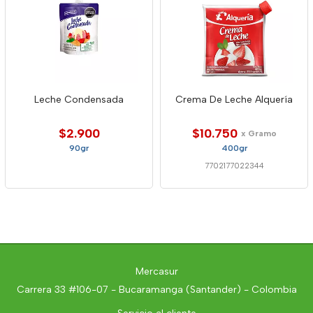
Leche Condensada
Crema De Leche Alquería
$2.900
$10.750
x Gramo
90gr
400gr
7702177022344
Mercasur
Carrera 33 #106-07 - Bucaramanga (Santander) - Colombia