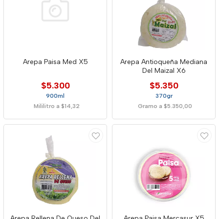
Arepa Paisa Med X5
Arepa Antioqueña Mediana
Del Maizal X6
$5.300
$5.350
900ml
370gr
Mililitro a $14,32
Gramo a $5.350,00
Arepa Rellena De Queso Del
Arepa Paisa Mercasur X5