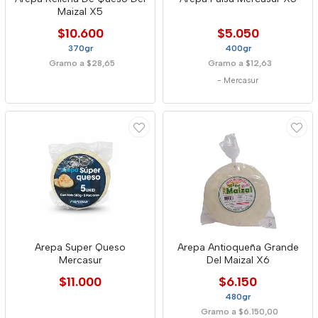
Maizal X5
$10.600
$5.050
370gr
400gr
Gramo a $28,65
Gramo a $12,63
-
Mercasur
Arepa Super Queso
Arepa Antioqueña Grande
Mercasur
Del Maizal X6
$11.000
$6.150
480gr
Gramo a $6.150,00