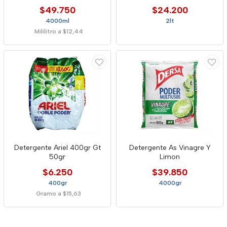
$49.750
$24.200
4000ml
2lt
Mililitro a $12,44
Detergente Ariel 400gr Gt
Detergente As Vinagre Y
50gr
Limon
$6.250
$39.850
400gr
4000gr
Gramo a $15,63