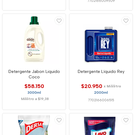
7702166009509
Detergente Jabon Liquido
Detergente Líquido Rey
Coco
$58.150
$20.950
x Mililitro
3000ml
2000ml
Mililitro a $19,38
7702166006515