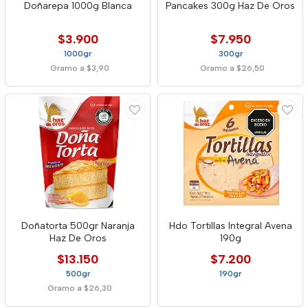
Doñarepa 1000g Blanca
Pancakes 300g Haz De Oros
$3.900
$7.950
1000gr
300gr
Gramo a $3,90
Gramo a $26,50
Doñatorta 500gr Naranja
Hdo Tortillas Integral Avena
Haz De Oros
190g
$13.150
$7.200
500gr
190gr
Gramo a $26,30