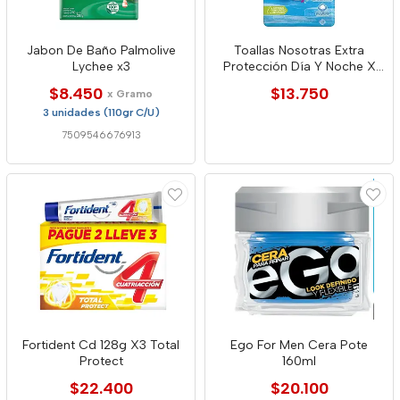
Jabon De Baño Palmolive
Toallas Nosotras Extra
Lychee x3
Protección Día Y Noche X
24 Unidades
$8.450
$13.750
x Gramo
3 unidades (110gr C/U)
7509546676913
Fortident Cd 128g X3 Total
Ego For Men Cera Pote
Protect
160ml
$22.400
$20.100