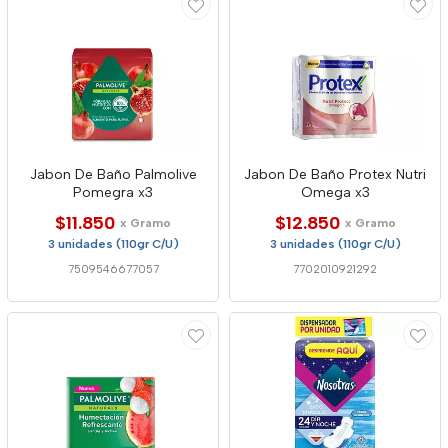
Jabon De Baño Palmolive
Jabon De Baño Protex Nutri
Pomegra x3
Omega x3
$11.850
$12.850
x Gramo
x Gramo
3 unidades (110gr C/U)
3 unidades (110gr C/U)
7509546677057
7702010921292