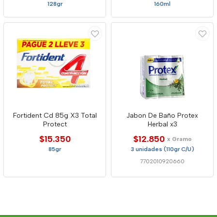
128gr
160ml
Fortident Cd 85g X3 Total
Jabon De Baño Protex
Protect
Herbal x3
$15.350
$12.850
x Gramo
85gr
3 unidades (110gr C/U)
7702010920660