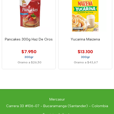
Pancakes 300g Haz De Oros
Yucarina Maizena
$7.950
$13.100
300gr
300gr
Gramo a $26,50
Gramo a $43,67
Mercasur
Carrera 33 #106-07 - Bucaramanga (Santander) - Colombia