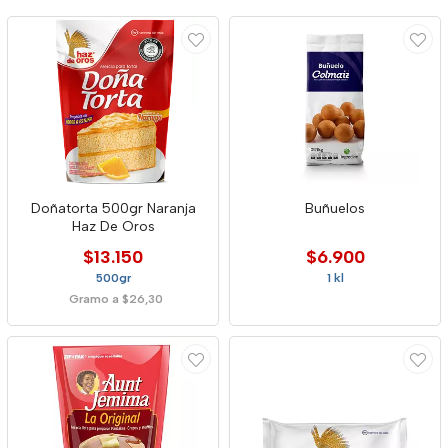
Doñatorta 500gr Naranja
Buñuelos
Haz De Oros
$13.150
$6.900
500gr
1 kl
Gramo a $26,30