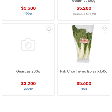
Gourmet 150g
$5.500
$5.280
150gr
Gramo a $35,20
Guascas 200g
Pak Choi Tierno Bolsa X150g
$3.200
$5.600
200gr
150g