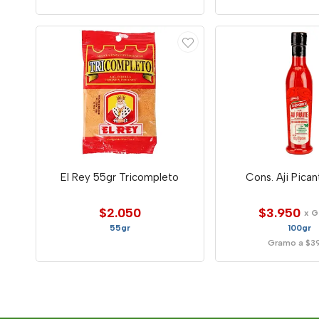
El Rey 55gr Tricompleto
Cons. Aji Pican
$2.050
$3.950
x 
55gr
100gr
Gramo a $3