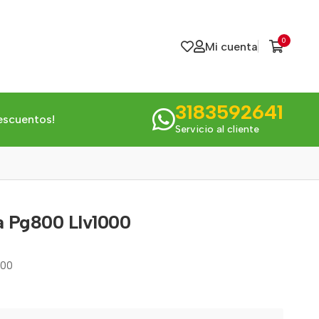
0
Mi cuenta
3183592641
escuentos!
Servicio al cliente
a Pg800 Llv1000
000