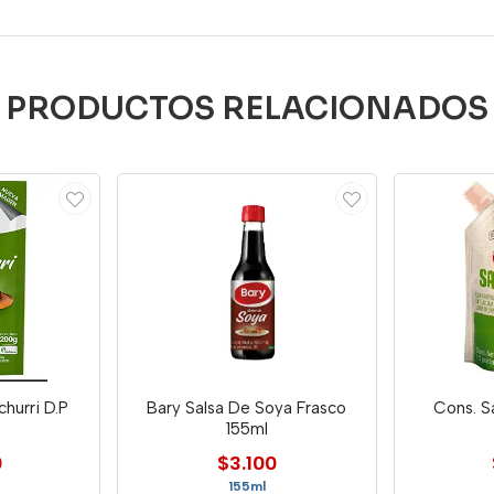
PRODUCTOS RELACIONADOS
hurri D.P
Bary Salsa De Soya Frasco
Cons. S
155ml
0
$3.100
155ml