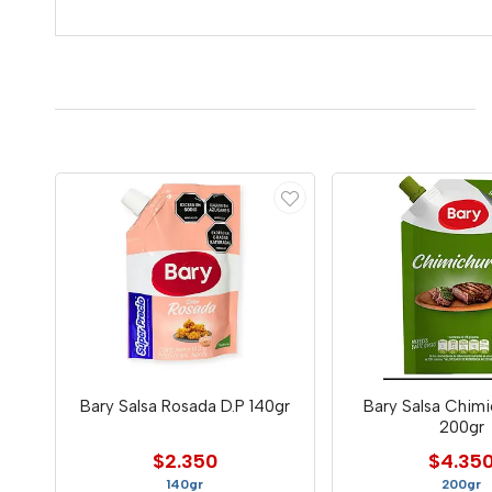
Bary Salsa Rosada D.P 140gr
Bary Salsa Chimic
200gr
$2.350
$4.35
140gr
200gr