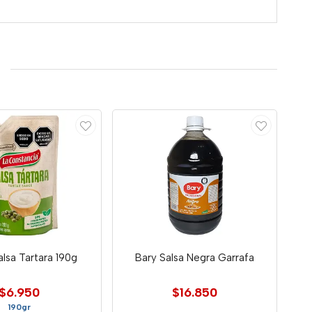
alsa Tartara 190g
Bary Salsa Negra Garrafa
$6.950
$16.850
190gr