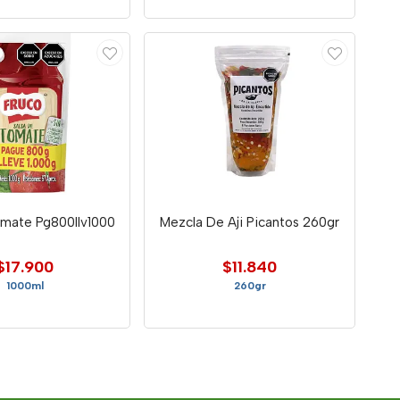
omate Pg800llv1000
Mezcla De Aji Picantos 260gr
$17.900
$11.840
1000ml
260gr