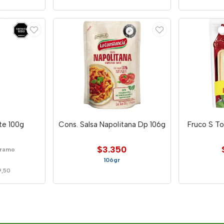
te 100g
Cons. Salsa Napolitana Dp 106g
Fruco S T
$3.350
Gramo
106gr
9,50