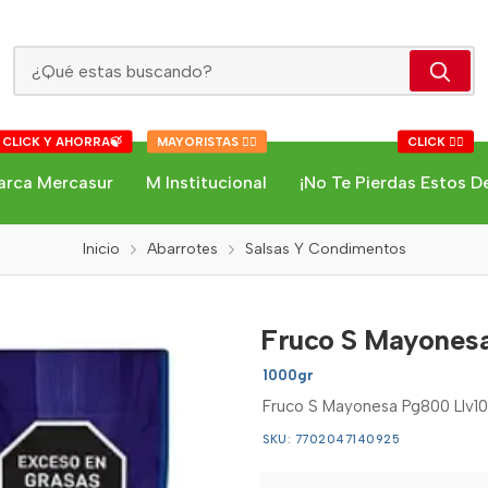
Fruco S Mayonesa Pg800 Llv1000
 CLICK Y AHORRA🍃
MAYORISTAS 👇🏻
CLICK 👇🏻
arca Mercasur
M Institucional
¡No Te Pierdas Estos D
Inicio
Abarrotes
Salsas Y Condimentos
Fruco S Mayones
1000gr
Fruco S Mayonesa Pg800 Llv1
SKU: 7702047140925