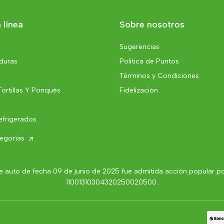
 línea
Sobre nosotros
Sugerencias
rduras
Politica de Puntos
Términos y Condiciones
Tortillas Y Ponqués
Fidelización
efrigerados
tegorías
 auto de fecha 09 de junio de 2025 fue admitida acción popular por 
11001310304320250020500.