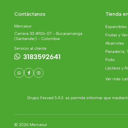
Contáctanos
Tienda en
Mercasur
Esparcibles
Carrera 33 #106-07 - Bucaramanga
Frutas y Ve
(Santander) - Colombia
Abarrotes
Servicio al cliente
Panadería, 
3183592641
Pollo
Lácteos y R
Ver más ca
Grupo Fexvad S.A.S. se permite informar que mediante
© 2026 Mercasur