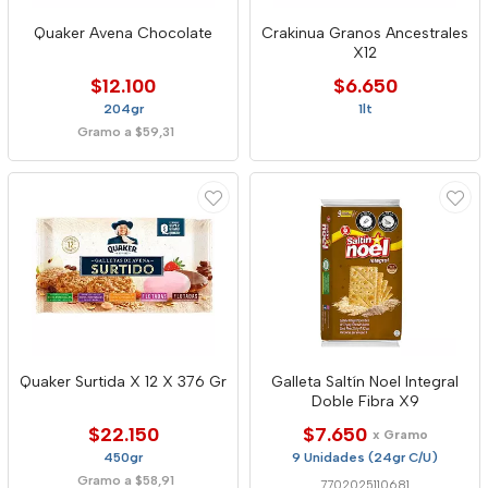
Quaker Avena Chocolate
Crakinua Granos Ancestrales
X12
$12.100
$6.650
204gr
1lt
Gramo a $59,31
Quaker Surtida X 12 X 376 Gr
Galleta Saltín Noel Integral
Doble Fibra X9
$22.150
$7.650
x Gramo
450gr
9 Unidades (24gr C/U)
Gramo a $58,91
7702025110681