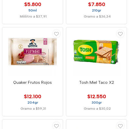
$5.800
$7.850
50ml
210gr
Mililitro a $37,91
Gramo a $36,34
Quaker Frutos Rojos
Tosh Miel Taco X2
$12.100
$12.550
204gr
300gr
Gramo a $59,31
Gramo a $30,02