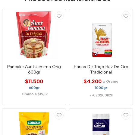
Pancake Aunt Jemima Orig
Harina De Trigo Haz De Oro
600gr
Tradicional
$11.500
$4.200
x Gramo
600gr
1000gr
Gramo a $19,17
7702020011211