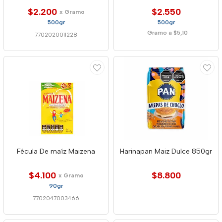
$2.200
$2.550
x Gramo
500gr
500gr
Gramo a $5,10
7702020011228
Fécula De maíz Maizena
Harinapan Maiz Dulce 850gr
$4.100
$8.800
x Gramo
90gr
7702047003466