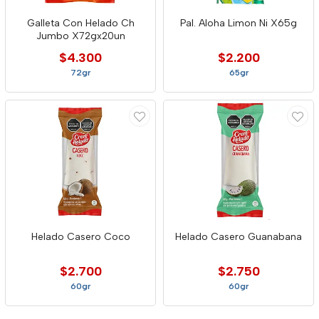
Galleta Con Helado Ch
Pal. Aloha Limon Ni X65g
Jumbo X72gx20un
$4.300
$2.200
72gr
65gr
Helado Casero Coco
Helado Casero Guanabana
$2.700
$2.750
60gr
60gr