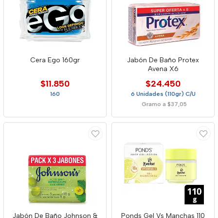
Cera Ego 160gr
Jabón De Baño Protex
Avena X6
$11.850
$24.450
160
6 Unidades (110gr) C/U
Gramo a $37,05
Jabón De Baño Johnson &
Ponds Gel Vs Manchas 110