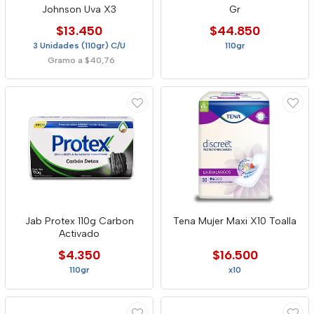
Johnson Uva X3
Gr
$13.450
$44.850
3 Unidades (110gr) C/U
110gr
Gramo a $40,76
Jab Protex 110g Carbon
Tena Mujer Maxi X10 Toalla
Activado
$4.350
$16.500
110gr
x10