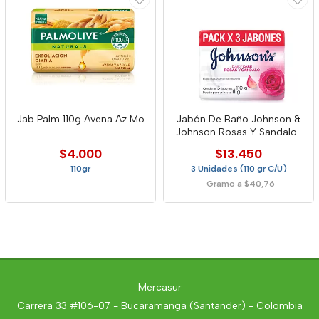
Jab Palm 110g Avena Az Mo
Jabón De Baño Johnson &
Johnson Rosas Y Sandalos
X3
$4.000
$13.450
110gr
3 Unidades (110 gr C/U)
Gramo a $40,76
Mercasur
Carrera 33 #106-07 - Bucaramanga (Santander) - Colombia