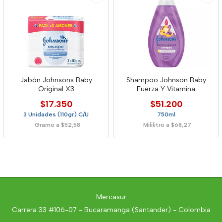
Jabón Johnsons Baby
Shampoo Johnson Baby
Original X3
Fuerza Y Vitamina
$17.350
$51.200
3 Unidades (110gr) C/U
750ml
Gramo a $52,58
Mililitro a $68,27
Mercasur
Carrera 33 #106-07 - Bucaramanga (Santander) - Colombia