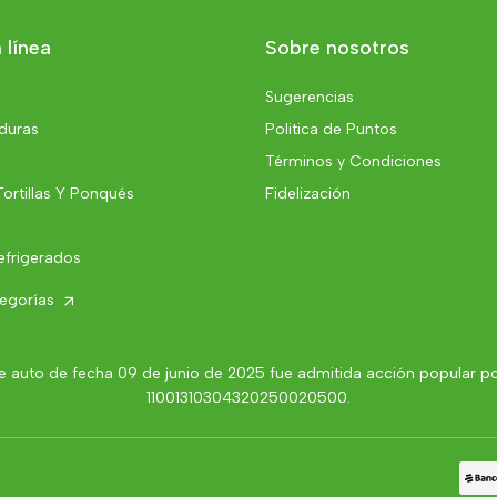
 línea
Sobre nosotros
Sugerencias
rduras
Politica de Puntos
Términos y Condiciones
Tortillas Y Ponqués
Fidelización
efrigerados
tegorías
 auto de fecha 09 de junio de 2025 fue admitida acción popular por 
11001310304320250020500.