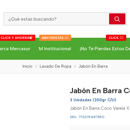
Jabón En Barra Coco Varela X3
 CLICK Y AHORRA🍃
MAYORISTAS 👇🏻
CLICK 👇🏻
arca Mercasur
M Institucional
¡No Te Pierdas Estos D
Inicio
Lavado De Ropa
Jabón En Barra
Jabón En Barra C
3 Unidades (300gr C/U)
Jabón En Barra Coco Varela X
SKU: 7702191657850