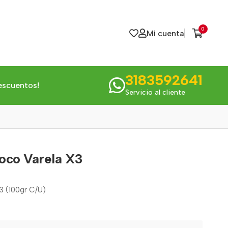
0
Mi cuenta
3183592641
escuentos!
Servicio al cliente
oco Varela X3
3 (100gr C/U)