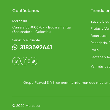
Contáctanos
Tienda en
Mercasur
Esparcibles
Carrera 33 #106-07 - Bucaramanga
Frutas y Ve
(Santander) - Colombia
Abarrotes
Servicio al cliente
Panadería, 
3183592641
Pollo
Lácteos y R
Ver más ca
Grupo Fexvad S.A.S. se permite informar que mediante
© 2026 Mercasur