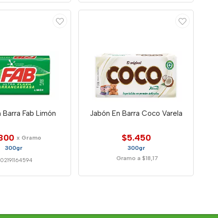
 Barra Fab Limón
Jabón En Barra Coco Varela
300
$5.450
x Gramo
300gr
300gr
Gramo a $18,17
702191164594