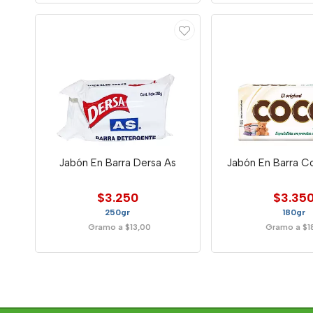
Jabón En Barra Dersa As
Jabón En Barra C
$3.250
$3.35
250gr
180gr
Gramo a $13,00
Gramo a $18