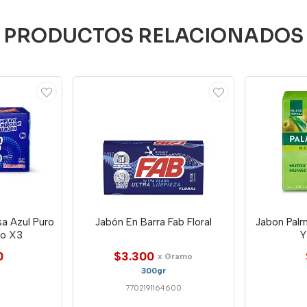
PRODUCTOS RELACIONADOS
sa Azul Puro
Jabón En Barra Fab Floral
Jabon Palm
to X3
Y
0
$3.300
x Gramo
300gr
7702191164600