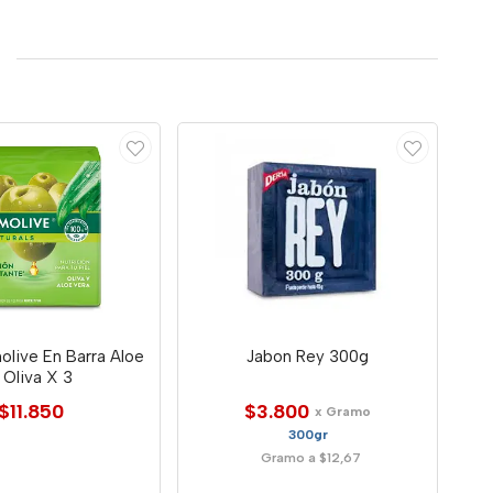
olive En Barra Aloe
Jabon Rey 300g
 Oliva X 3
$11.850
$3.800
x Gramo
300gr
Gramo a $12,67