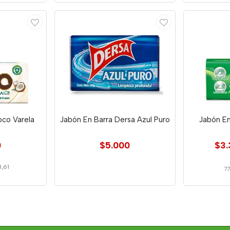
oco Varela
Jabón En Barra Dersa Azul Puro
Jabón En
0
$5.000
$3.
,61
7