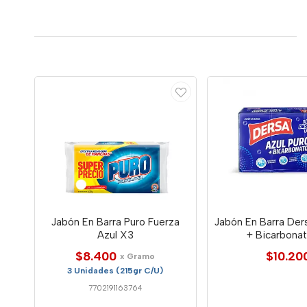
Jabón En Barra Puro Fuerza
Jabón En Barra Der
Azul X3
+ Bicarbona
$8.400
$10.20
x Gramo
3 Unidades (215gr C/U)
7702191163764