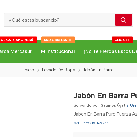
Jabón En Barra Puro Fuerza Azul X3
 CLICK Y AHORRA🍃
MAYORISTAS 👇🏻
CLICK 👇🏻
arca Mercasur
M Institucional
¡No Te Pierdas Estos D
Inicio
Lavado De Ropa
Jabón En Barra
Jabón En Barra P
Se vende por
Gramos (gr)
3 Uni
Jabon En Barra Puro Fuerza Az
SKU: 7702191163764