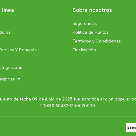
 línea
Sobre nosotros
Sugerencias
rduras
Politica de Puntos
Términos y Condiciones
Tortillas Y Ponqués
Fidelización
efrigerados
tegorías
 auto de fecha 09 de junio de 2025 fue admitida acción popular por 
11001310304320250020500.