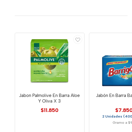
Jabon Palmolive En Barra Aloe
Jabón En Barra B
Y Oliva X 3
$11.850
$7.85
2 Unidades (400
Gramo a $9