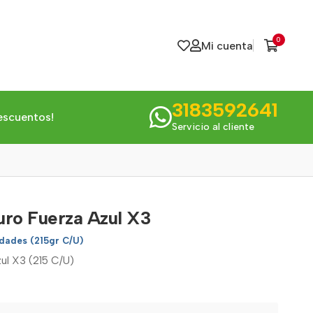
0
Mi cuenta
3183592641
escuentos!
Servicio al cliente
uro Fuerza Azul X3
dades (215gr C/U)
ul X3 (215 C/U)