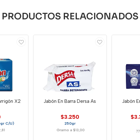
PRODUCTOS RELACIONADOS
arrigón X2
Jabón En Barra Dersa As
Jabón En
0
$3.250
$3.
gr C/U)
250gr
,81
Gramo a $13,00
77