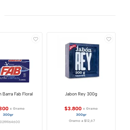
 Barra Fab Floral
Jabon Rey 300g
300
$3.800
x Gramo
x Gramo
300gr
300gr
Gramo a $12,67
02191164600