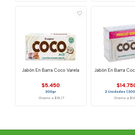
Jabón En Barra Coco Varela
Jabón En Barra Coc
$5.450
$14.75
300gr
3 Unidades (300
Gramo a $18,17
Gramo a $1