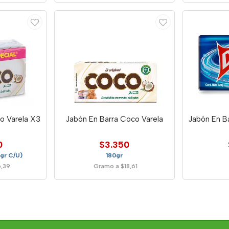
o Varela X3
Jabón En Barra Coco Varela
Jabón En Ba
0
$3.350
gr C/U)
180gr
6,39
Gramo a $18,61