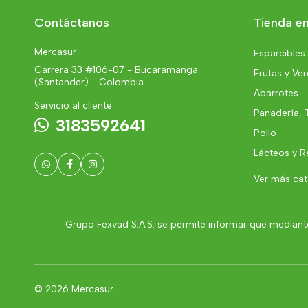
Contáctanos
Tienda en
Mercasur
Esparcibles
Carrera 33 #106-07 - Bucaramanga
Frutas y Ve
(Santander) - Colombia
Abarrotes
Servicio al cliente
Panadería, 
3183592641
Pollo
Lácteos y R
Ver más ca
Grupo Fexvad S.A.S. se permite informar que mediante
© 2026 Mercasur