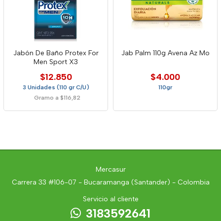
Jabón De Baño Protex For
Jab Palm 110g Avena Az Mo
Men Sport X3
$12.850
$4.000
3 Unidades (110 gr C/U)
110gr
Gramo a $116,82
Mercasur
Carrera 33 #106-07 - Bucaramanga (Santander) - Colombia
Servicio al cliente
3183592641