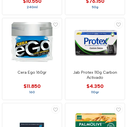
$10.550
$76.150
240ml
50g
Cera Ego 160gr
Jab Protex 110g Carbon
Activado
$11.850
$4.350
160
110gr