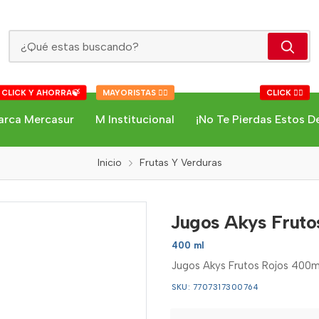
Jugos Akys Frutos Rojos 400ml
 CLICK Y AHORRA🍃
MAYORISTAS 👇🏻
CLICK 👇🏻
arca Mercasur
M Institucional
¡No Te Pierdas Estos D
Inicio
Frutas Y Verduras
Jugos Akys Fruto
400 ml
Jugos Akys Frutos Rojos 400m
SKU: 7707317300764