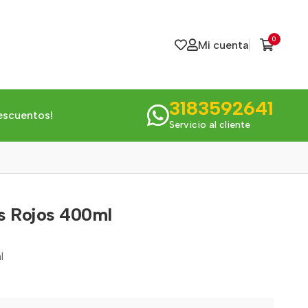
0
Mi cuenta
3183592641
escuentos!
Servicio al cliente
s Rojos 400ml
l