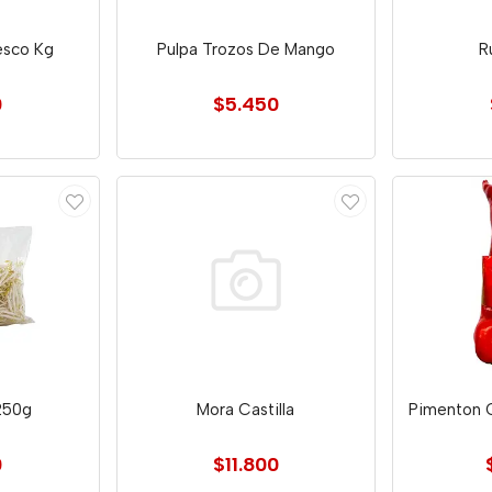
esco Kg
Pulpa Trozos De Mango
R
0
$5.450
250g
Mora Castilla
Pimenton 
0
$11.800