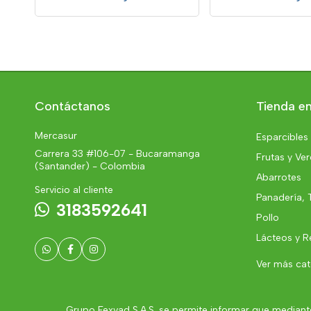
Contáctanos
Tienda en
Mercasur
Esparcibles
Carrera 33 #106-07 - Bucaramanga
Frutas y Ve
(Santander) - Colombia
Abarrotes
Servicio al cliente
Panadería, 
3183592641
Pollo
Lácteos y R
Ver más ca
Grupo Fexvad S.A.S. se permite informar que mediante