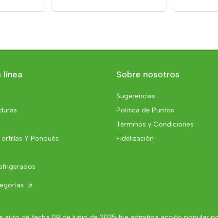
 línea
Sobre nosotros
Sugerencias
rduras
Politica de Puntos
Términos y Condiciones
Tortillas Y Ponqués
Fidelización
efrigerados
tegorías
 auto de fecha 09 de junio de 2025 fue admitida acción popular por 