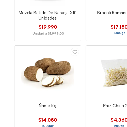
Mezcla Batido De Naranja X10
Brocoli Roman
Unidades
$19.990
$17.18
1000gr
Unidad a $1.999,00
Ñame Kg
Raiz China 
$14.080
$4.36
1000gr
250gr