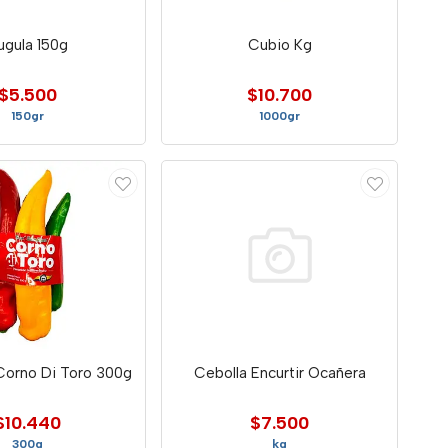
ugula 150g
Cubio Kg
$5.500
$10.700
150gr
1000gr
Corno Di Toro 300g
Cebolla Encurtir Ocañera
$10.440
$7.500
300g
kg