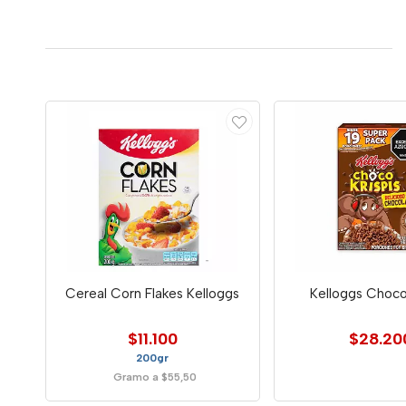
Cereal Corn Flakes Kelloggs
Kelloggs Choco
$11.100
$28.20
200gr
Gramo a $55,50