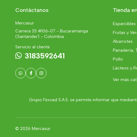
Contáctanos
Tienda en
Mercasur
Esparcibles
Carrera 33 #106-07 - Bucaramanga
Frutas y Ve
(Santander) - Colombia
Abarrotes
Servicio al cliente
Panadería, 
3183592641
Pollo
Lácteos y R
Ver más ca
Grupo Fexvad S.A.S. se permite informar que mediante
© 2026 Mercasur