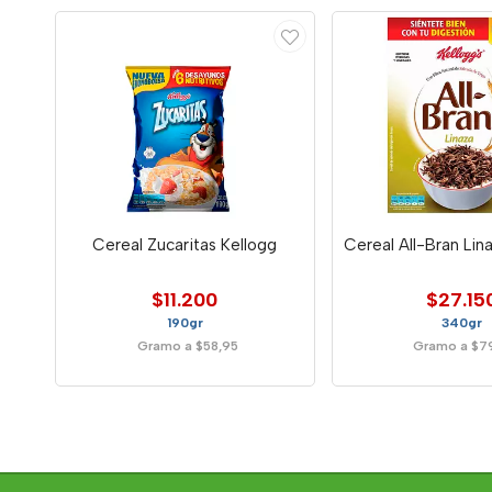
Cereal Zucaritas Kellogg
Cereal All-Bran Lin
$11.200
$27.15
190gr
340gr
Gramo a $58,95
Gramo a $7