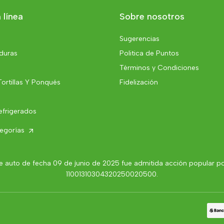
 línea
Sobre nosotros
Sugerencias
rduras
Politica de Puntos
Términos y Condiciones
Tortillas Y Ponqués
Fidelización
efrigerados
tegorías
 auto de fecha 09 de junio de 2025 fue admitida acción popular por 
11001310304320250020500.