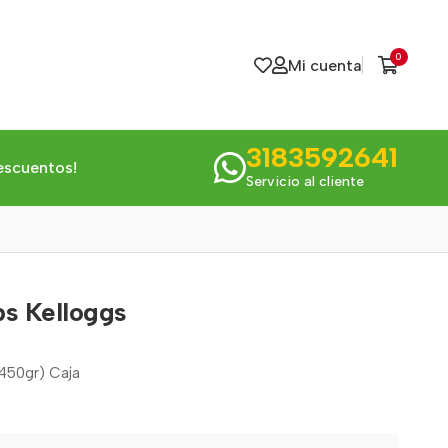
0
Mi cuenta
3183592641
escuentos!
Servicio al cliente
ps Kelloggs
(450gr) Caja