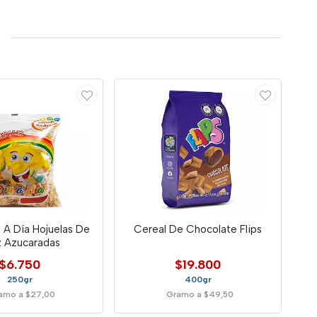
 A Día Hojuelas De
Cereal De Chocolate Flips
z Azucaradas
$6.750
$19.800
250gr
400gr
amo a $27,00
Gramo a $49,50