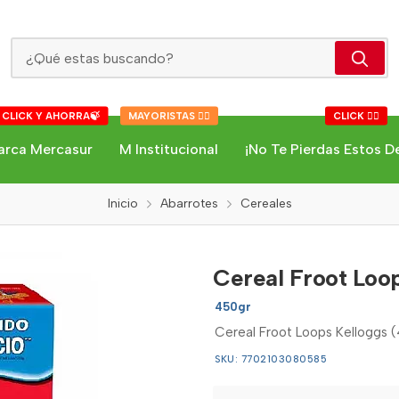
Cereal Froot Loops Kelloggs
 CLICK Y AHORRA🍃
MAYORISTAS 👇🏻
CLICK 👇🏻
arca Mercasur
M Institucional
¡No Te Pierdas Estos D
Inicio
Abarrotes
Cereales
Cereal Froot Loo
450gr
Cereal Froot Loops Kelloggs 
SKU: 7702103080585