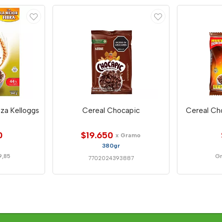
aza Kelloggs
Cereal Chocapic
Cereal Cho
0
$19.650
x Gramo
380gr
9,85
Gr
7702024393887