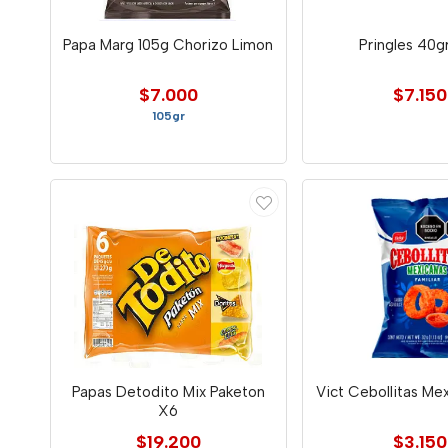
Papa Marg 105g Chorizo Limon
Pringles 40g
$7.000
$7.150
105gr
Papas Detodito Mix Paketon
Vict Cebollitas Me
X6
$19.200
$3.150