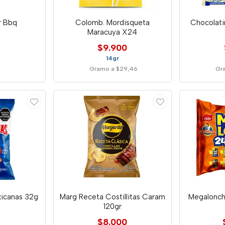
r Bbq
Colomb. Mordisqueta
Chocolati
Maracuya X24
$9.900
14gr
Gramo a $29,46
Gr
xicanas 32g
Marg Receta Costillitas Caram
Megalonchi
120gr
$8.000