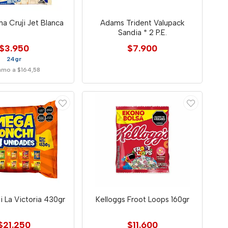
na Cruji Jet Blanca
Adams Trident Valupack
Sandia * 2 P.E.
$3.950
$7.900
24gr
amo a $164,58
 La Victoria 430gr
Kelloggs Froot Loops 160gr
$21.250
$11.600