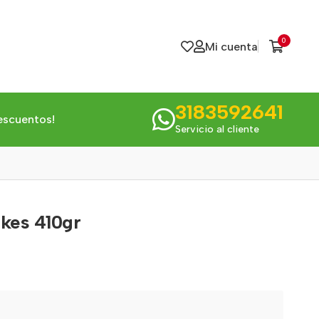
0
Mi cuenta
3183592641
escuentos!
Servicio al cliente
akes 410gr