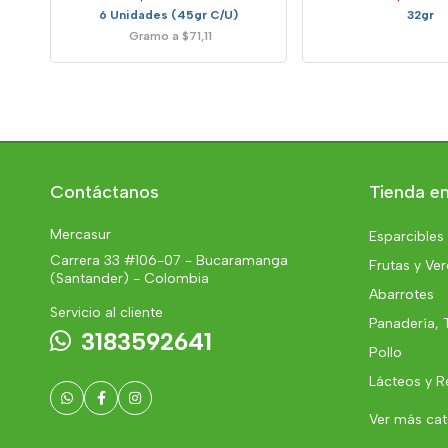
6 Unidades (45gr C/U)
32gr
Gramo a $71,11
Contáctanos
Tienda en
Mercasur
Esparcibles
Carrera 33 #106-07 - Bucaramanga
Frutas y Ve
(Santander) - Colombia
Abarrotes
Servicio al cliente
Panadería, 
3183592641
Pollo
Lácteos y R
Ver más ca