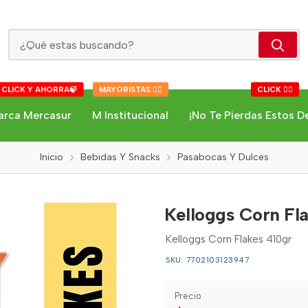
Kelloggs Corn Flakes 410gr
 CLICK Y AHORRA🍃
MAYORISTAS 👇🏻
CLICK 👇🏻
arca Mercasur
M Institucional
¡No Te Pierdas Estos D
Inicio
Bebidas Y Snacks
Pasabocas Y Dulces
Kelloggs Corn Fl
Kelloggs Corn Flakes 410gr
SKU: 7702103123947
Precio