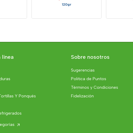
120gr
 línea
Sobre nosotros
Sugerencias
rduras
Politica de Puntos
Términos y Condiciones
Tortillas Y Ponqués
Fidelización
efrigerados
tegorías