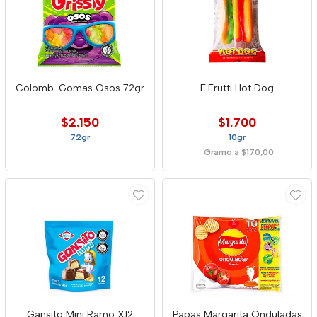
Colomb. Gomas Osos 72gr
E.Frutti Hot Dog
$2.150
$1.700
72gr
10gr
Gramo a $170,00
Gansito Mini Ramo X12
Papas Margarita Onduladas