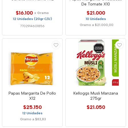
De Tomate X10
$16.100
$21.000
x Gramo
12 Unidades (20gr C/U)
10 Unidades
Gramo a $21.000,00
7702914601856
Papas Margarita De Pollo
Kelloggs Musli Manzana
X12
275gr
$25.150
$21.050
12 Unidades
Gramo a $83,83