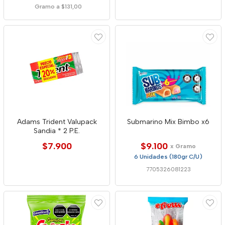
Gramo a $131,00
Adams Trident Valupack
Submarino Mix Bimbo x6
Sandia * 2 P.E.
$7.900
$9.100
x Gramo
6 Unidades (180gr C/U)
7705326081223