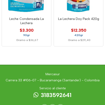
Leche Condensada La
La Lechera Doy Pack 420g
Lechera
$3.300
$12.350
90gr
420gr
Gramo a $36,67
Gramo a $29,40
Mercasur
Carrera 33 #106-07 - Bucaramanga (Santander) - Colombia
Servicio al cliente
3183592641