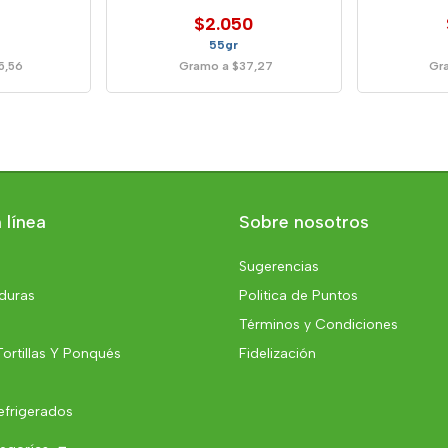
$2.050
55gr
5,56
Gramo a $37,27
Gr
 línea
Sobre nosotros
Sugerencias
rduras
Politica de Puntos
Términos y Condiciones
Tortillas Y Ponqués
Fidelización
efrigerados