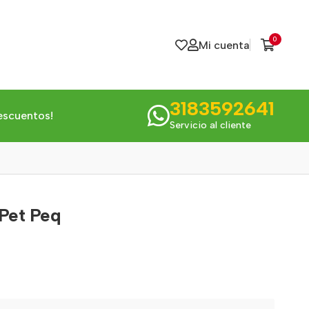
0
Mi cuenta
3183592641
escuentos!
Servicio al cliente
Pet Peq