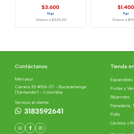
$3.600
$1.400
16gr
9gr
Gramo a $225,00
Gramo a $15
Contáctanos
Tienda en
Mercasur
Esparcibles
Carrera 33 #106-07 - Bucaramanga
Frutas y Ve
(Santander) - Colombia
Abarrotes
Servicio al cliente
Panadería, 
3183592641
Pollo
Lácteos y R