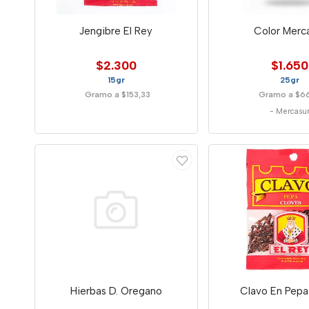
Jengibre El Rey
Color Merc
$2.300
$1.650
15gr
25gr
Gramo a $153,33
Gramo a $6
-
Mercasu
Hierbas D. Oregano
Clavo En Pepa