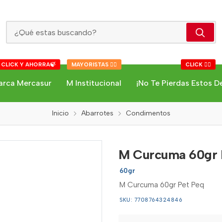
M Curcuma 60gr Pet Peq
 CLICK Y AHORRA🍃
MAYORISTAS 👇🏻
CLICK 👇🏻
arca Mercasur
M Institucional
¡No Te Pierdas Estos D
Inicio
Abarrotes
Condimentos
M Curcuma 60gr 
60gr
M Curcuma 60gr Pet Peq
SKU: 7708764324846