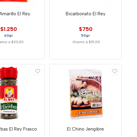
Amarillo El Rey
Bicarbonato El Rey
$1.250
$750
60gr
50gr
amo a $20,83
Gramo a $15,00
rbas El Rey Frasco
El Chino Jengibre