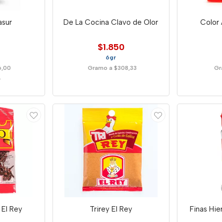
asur
De La Cocina Clavo de Olor
Color 
$1.850
6gr
6,00
Gramo a $308,33
Gr
r
 El Rey
Trirey El Rey
Finas Hie