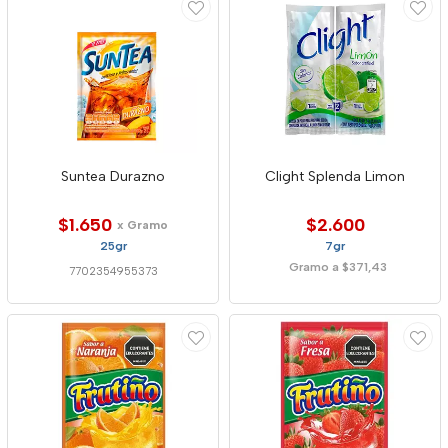
Suntea Durazno
Clight Splenda Limon
$1.650
$2.600
x Gramo
25gr
7gr
Gramo a $371,43
7702354955373