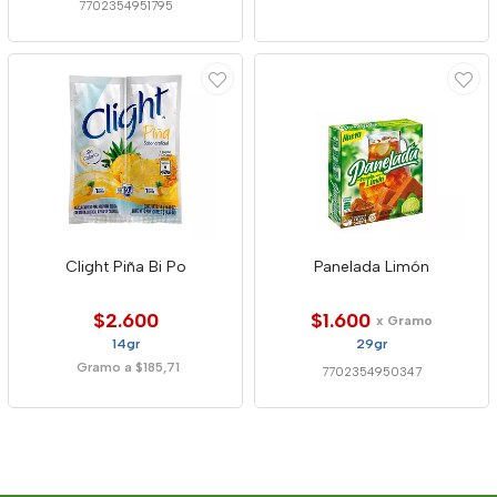
7702354951795
Clight Piña Bi Po
Panelada Limón
$2.600
$1.600
x Gramo
14gr
29gr
Gramo a $185,71
7702354950347