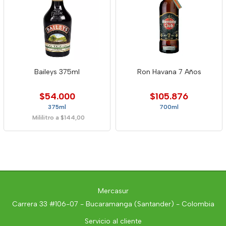
Baileys 375ml
Ron Havana 7 Años
$54.000
$105.876
375ml
700ml
Mililitro a $144,00
Mercasur
Carrera 33 #106-07 - Bucaramanga (Santander) - Colombia
Servicio al cliente