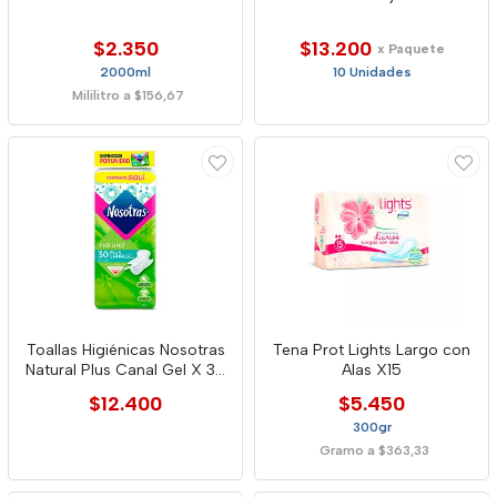
$2.350
$13.200
x Paquete
2000ml
10 Unidades
Mililitro a $156,67
Toallas Higiénicas Nosotras
Tena Prot Lights Largo con
Natural Plus Canal Gel X 30
Alas X15
Unid
$12.400
$5.450
300gr
Gramo a $363,33