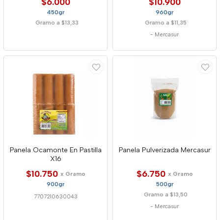
$6.000
$10.900
450gr
960gr
Gramo a $13,33
Gramo a $11,35
-
Mercasur
Panela Ocamonte En Pastilla
Panela Pulverizada Mercasur
X16
$10.750
$6.750
x Gramo
x Gramo
900gr
500gr
Gramo a $13,50
7707210630043
-
Mercasur