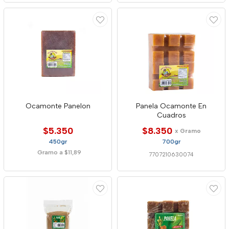
Ocamonte Panelon
Panela Ocamonte En
Cuadros
$5.350
$8.350
x Gramo
450gr
700gr
Gramo a $11,89
7707210630074