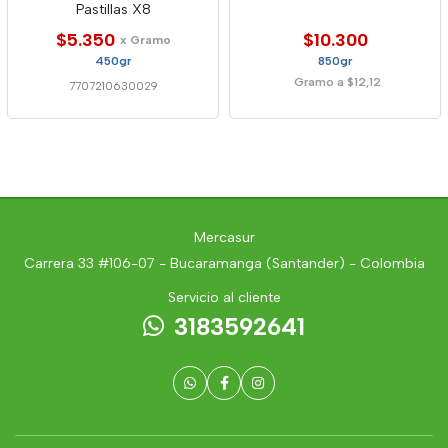
Pastillas X8
$5.350
$10.300
x Gramo
450gr
850gr
Gramo a $12,12
7707210630029
Mercasur
Carrera 33 #106-07 - Bucaramanga (Santander) - Colombia
Servicio al cliente
3183592641