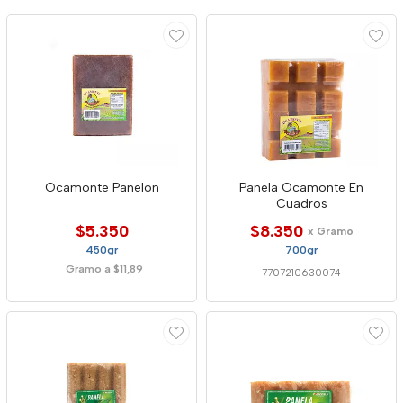
Ocamonte Panelon
Panela Ocamonte En
Cuadros
$5.350
$8.350
x Gramo
450gr
700gr
Gramo a $11,89
7707210630074