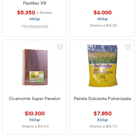
Pastillas X8
$5.350
$6.000
x Gramo
450gr
450gr
Gramo a $13,33
7707210630029
Ocamonte Super Panelon
Panela Dulcesita Pulverizada
$10.300
$7.850
900gr
500gr
Gramo a $11,44
Gramo a $15,70