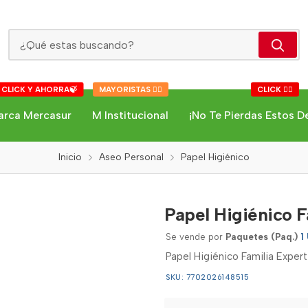
Papel Higiénico Familia Expert
 CLICK Y AHORRA🍃
MAYORISTAS 👇🏻
CLICK 👇🏻
arca Mercasur
M Institucional
¡No Te Pierdas Estos D
Inicio
Aseo Personal
Papel Higiénico
Papel Higiénico F
Se vende por
Paquetes (Paq.)
1
Papel Higiénico Familia Exper
SKU: 7702026148515