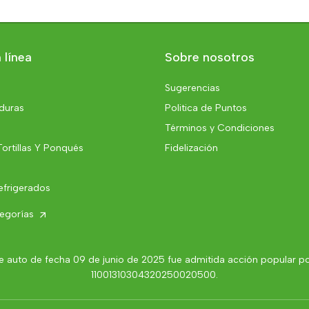
 línea
Sobre nosotros
Sugerencias
rduras
Politica de Puntos
Términos y Condiciones
Tortillas Y Ponqués
Fidelización
efrigerados
tegorías
 auto de fecha 09 de junio de 2025 fue admitida acción popular por 
11001310304320250020500.