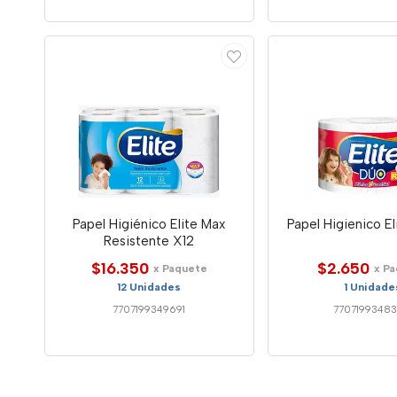
Papel Higiénico Elite Max
Papel Higienico El
Resistente X12
$16.350
$2.650
x Paquete
x P
12 Unidades
1 Unidade
7707199349691
7707199348