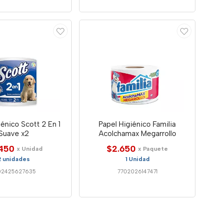
iénico Scott 2 En 1
Papel Higiénico Familia
Suave x2
Acolchamax Megarrollo
450
$2.650
x Unidad
x Paquete
2 unidades
1 Unidad
02425627635
7702026147471