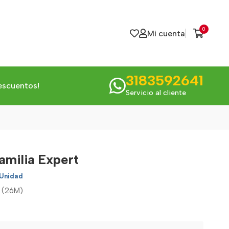
0
Mi cuenta
3183592641
escuentos!
Servicio al cliente
amilia Expert
 Unidad
t (26M)