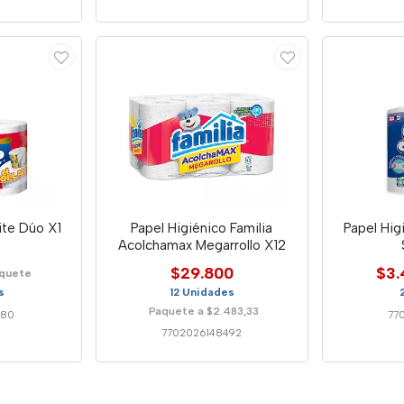
ite Dúo X1
Papel Higiénico Familia
Papel Hig
Acolchamax Megarrollo X12
$29.800
$3.
aquete
s
12 Unidades
Paquete a $2.483,33
380
77
7702026148492