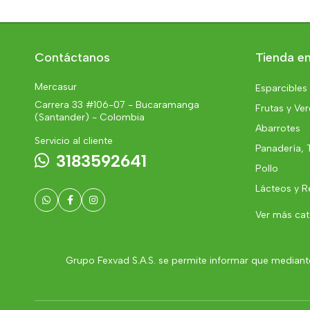
Contáctanos
Tienda en
Mercasur
Esparcibles
Carrera 33 #106-07 - Bucaramanga
Frutas y Ve
(Santander) - Colombia
Abarrotes
Servicio al cliente
Panadería, 
3183592641
Pollo
Lácteos y R
Ver más ca
Grupo Fexvad S.A.S. se permite informar que mediante