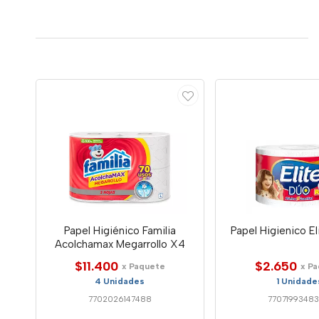
Papel Higiénico Familia
Papel Higienico El
Acolchamax Megarrollo X4
$11.400
$2.650
x Paquete
x P
4 Unidades
1 Unidade
7702026147488
7707199348