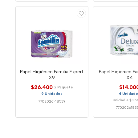
Papel Higiénico Familia Expert
Papel Higienico Fa
X9
X4
$26.400
$14.00
x Paquete
9 Unidades
4 Unidad
Unidad a $3.5
7702026148539
7702026183