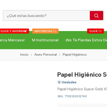
Papel Higiénico Suave Gold X12
 CLICK Y AHORRA🍃
MAYORISTAS 👇🏻
CLICK 👇🏻
arca Mercasur
M Institucional
¡No Te Pierdas Estos D
Inicio
Aseo Personal
Papel Higiénico
Papel Higiénico 
12 Unidades
Papel Higiénico Suave Gold X1
SKU: 7702120012743