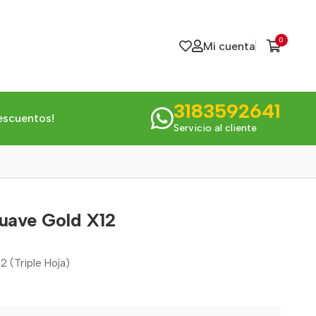
0
Mi cuenta
3183592641
escuentos!
Servicio al cliente
Suave Gold X12
2 (Triple Hoja)