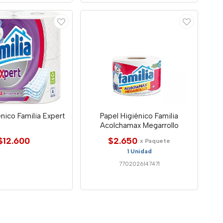
enico Familia Expert
Papel Higiénico Familia
Acolchamax Megarrollo
$12.600
$2.650
x Paquete
1 Unidad
7702026147471