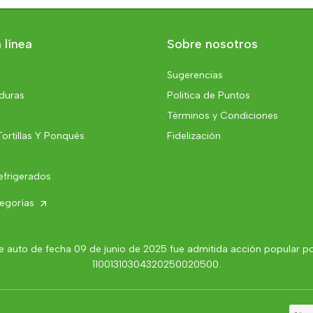
 línea
Sobre nosotros
Sugerencias
rduras
Politica de Puntos
Términos y Condiciones
Tortillas Y Ponqués
Fidelización
efrigerados
tegorías
 auto de fecha 09 de junio de 2025 fue admitida acción popular por 
11001310304320250020500.