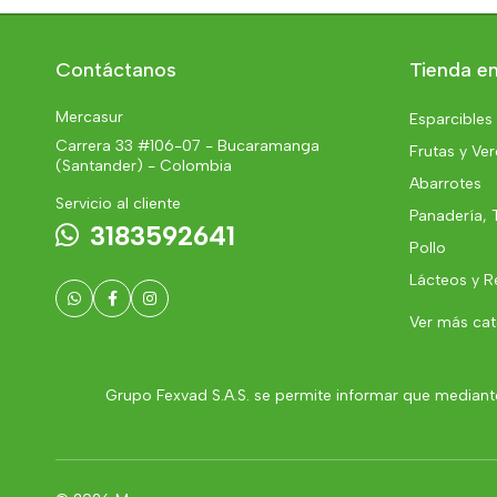
Contáctanos
Tienda en
Mercasur
Esparcibles
Carrera 33 #106-07 - Bucaramanga
Frutas y Ve
(Santander) - Colombia
Abarrotes
Servicio al cliente
Panadería, 
3183592641
Pollo
Lácteos y R
Ver más ca
Grupo Fexvad S.A.S. se permite informar que mediante