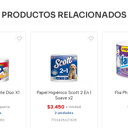
PRODUCTOS RELACIONADOS
ite Dúo X1
Papel Higiénico Scott 2 En 1
Flia P
Suave x2
$3.450
aquete
x Unidad
s
2 unidades
380
7702425627635