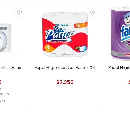
milia Delux
Papel Higienico Don Pastor X4
Papel Higi
0
$7.350
es
00,00
578