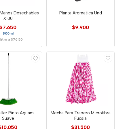
s Manos Desechables
Planta Aromatica Und
X100
$7.650
$9.900
800ml
ilitro a $76,50
ller Pinto Aguam.
Mecha Para Trapero Microfibra
Suave
Fucsia
$10.050
$31.500