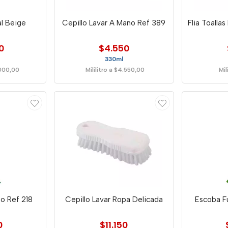
al Beige
Cepillo Lavar A Mano Ref 389
Flia Toalla
0
$4.550
330ml
.000,00
Mililitro a $4.550,00
Mil
to Ref 218
Cepillo Lavar Ropa Delicada
Escoba Fu
0
$11.150