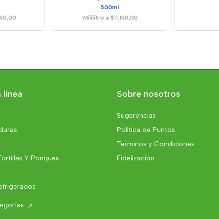
500ml
750,00
Mililitro a $11.150,00
 línea
Sobre nosotros
Sugerencias
rduras
Politica de Puntos
Términos y Condiciones
Tortillas Y Ponqués
Fidelización
efrigerados
tegorías