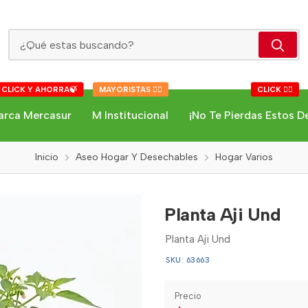
Planta Aji Und
 CLICK Y AHORRA🍃
MAYORISTAS 👇🏻
CLICK 👇🏻
arca Mercasur
M Institucional
¡No Te Pierdas Estos D
Inicio
Aseo Hogar Y Desechables
Hogar Varios
Planta Aji Und
Planta Aji Und
SKU: 63663
Precio