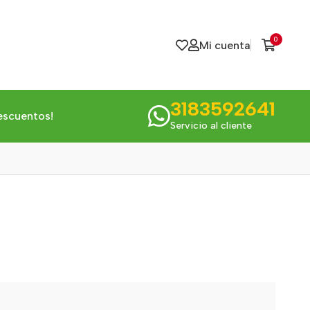
0
Mi cuenta
3183592641
escuentos!
Servicio al cliente