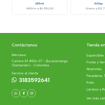
285ml
500gr
Mililitro a $6.350,00
Gramo a $13.
Contáctanos
Tienda en
Mercasur
Esparcibles
Carrera 33 #106-07 - Bucaramanga
Frutas y Ve
(Santander) - Colombia
Abarrotes
Servicio al cliente
Panadería, 
3183592641
Pollo
Lácteos y R
Ver más ca