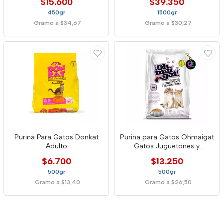
$15.600
$39.350
450gr
1500gr
Gramo a $34,67
Gramo a $30,27
Purina Para Gatos Donkat
Purina para Gatos Ohmaigat
Adulto
Gatos Juguetones y
Exploradores
$6.700
$13.250
500gr
500gr
Gramo a $13,40
Gramo a $26,50