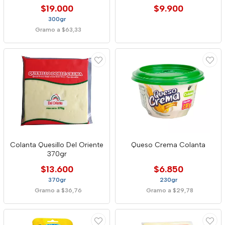
$19.000
$9.900
300gr
Gramo a $63,33
Colanta Quesillo Del Oriente
Queso Crema Colanta
370gr
$13.600
$6.850
370gr
230gr
Gramo a $36,76
Gramo a $29,78