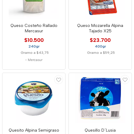
Queso Costeño Rallado
Queso Mozarella Alpina
Mercasur
Tajado X25
$10.500
$23.700
240gr
400gr
Gramo a $43,75
Gramo a $59,25
-
Mercasur
Quesito Alpina Semigraso
Quesillo D´Lusia