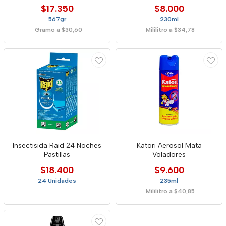
$17.350
$8.000
567gr
230ml
Gramo a $30,60
Mililitro a $34,78
Insectisida Raid 24 Noches
Katori Aerosol Mata
Pastillas
Voladores
$18.400
$9.600
24 Unidades
235ml
Mililitro a $40,85