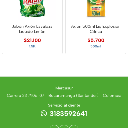
Jabón Axión Lavaloza
Axion 500ml Liq Explosion
Liquido Limón
Citrica
$21.100
$5.700
1.5lt
500ml
Mercasur
Carrera 33 #106-07 - Bucaramanga (Santander) - Colombia
Servicio al cliente
3183592641