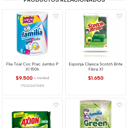
PRODUCTOS RELACIONADOS
Flia Toal Coc Prac Jumbo P
Esponja Clasica Scotch Brite
X1 150h
Fibra X1
$9.500
$1.650
x Unidad
7702026176914