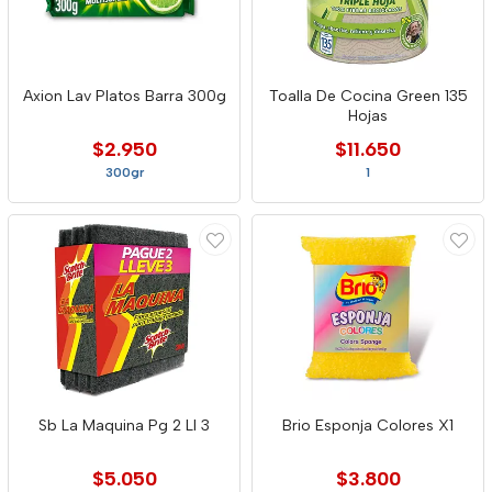
Axion Lav Platos Barra 300g
Toalla De Cocina Green 135
Hojas
$2.950
$11.650
300gr
1
Sb La Maquina Pg 2 Ll 3
Brio Esponja Colores X1
$5.050
$3.800